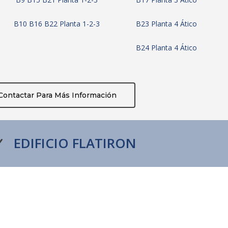
B10 B16 B22 Planta 1-2-3
B23 Planta 4 Ático
B24 Planta 4 Ático
Contactar Para Más Información
EDIFICIO FLATIRON
Y
twitter
facebook
google-
plus