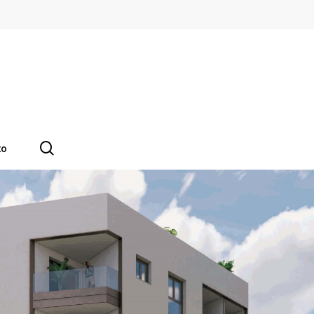
search
to